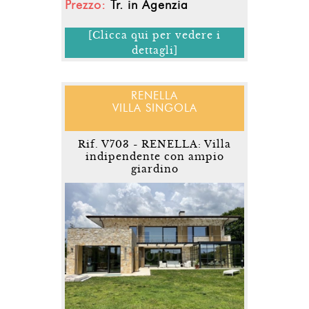
Prezzo:
Tr. in Agenzia
[Clicca qui per vedere i
dettagli]
RENELLA
VILLA SINGOLA
Rif. V703 - RENELLA: Villa
indipendente con ampio
giardino