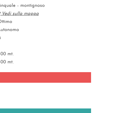
inquale - montignoso
Vedi sulla mappa
Ottimo
Autonomo
i
2
00 mt.
00 mt.