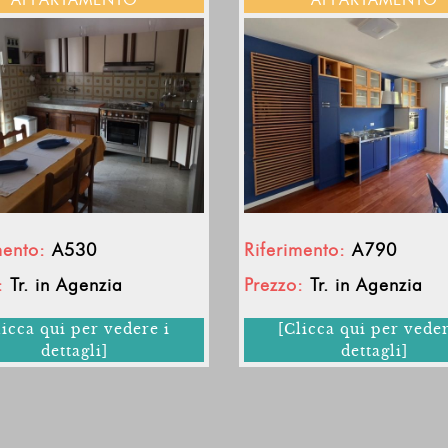
mento:
A530
Riferimento:
A790
:
Tr. in Agenzia
Prezzo:
Tr. in Agenzia
licca qui per vedere i
[Clicca qui per veder
dettagli]
dettagli]